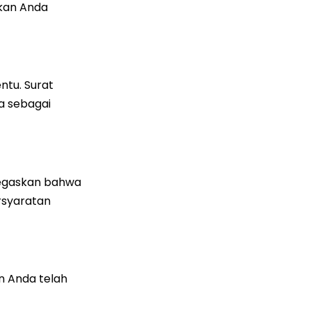
kan Anda
ntu. Surat
a sebagai
negaskan bahwa
ersyaratan
n Anda telah