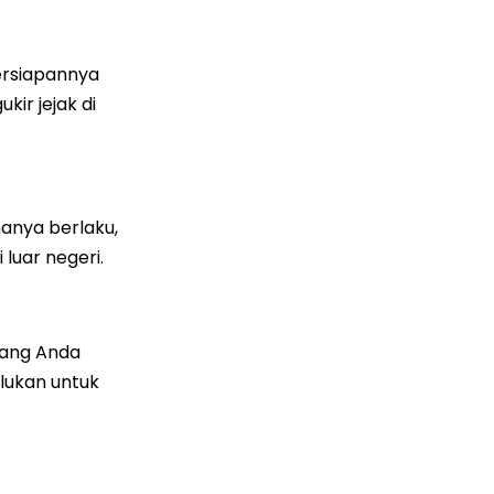
persiapannya
ir jejak di
anya berlaku,
luar negeri.
yang Anda
rlukan untuk