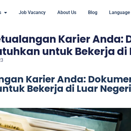
s
Job Vacancy
About Us
Blog
Language
etualangan Karier Anda:
utuhkan untuk Bekerja di 
23
angan Karier Anda: Dokume
ntuk Bekerja di Luar Neger