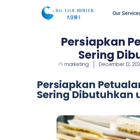
Our Service
Persiapkan P
Sering Dib
marketing
December 12, 20
Persiapkan Petual
Sering Dibutuhkan u