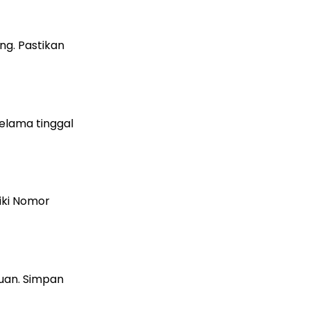
ng. Pastikan
elama tinggal
iki Nomor
juan. Simpan